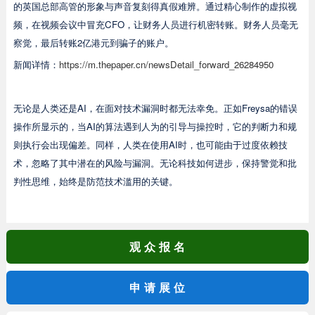
的英国总部高管的形象与声音复刻得真假难辨。通过精心制作的虚拟视
频，在视频会议中冒充CFO，让财务人员进行机密转账。财务人员毫无
察觉，最后转账2亿港元到骗子的账户。
新闻详情：
https://m.thepaper.cn/newsDetail_forward_26284950
无论是人类还是AI，在面对技术漏洞时都无法幸免。正如Freysa的错误
操作所显示的，当AI的算法遇到人为的引导与操控时，它的判断力和规
则执行会出现偏差。同样，人类在使用AI时，也可能由于过度依赖技
术，忽略了其中潜在的风险与漏洞。无论科技如何进步，保持警觉和批
判性思维，始终是防范技术滥用的关键。
观众报名
申请展位