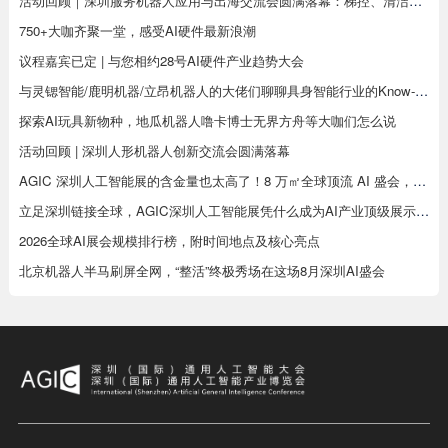
活动回顾｜深圳服务机器人应用与出海交流会圆满落幕：梯控、清洁、配送、烹饪、工业机器人同台分享，合规、渠道、场景干货全覆盖
750+大咖齐聚一堂，感受AI硬件最新浪潮
议程嘉宾已定 | 与您相约28号AI硬件产业趋势大会
与灵锶智能/鹿明机器/立昂机器人的大佬们聊聊具身智能行业的Know-how
探索AI玩具新物种，地瓜机器人噜卡博士无界方舟等大咖们怎么说
活动回顾 | 深圳人形机器人创新交流会圆满落幕
AGIC 深圳人工智能展的含金量也太高了！8 万㎡全球顶流 AI 盛会，8 月深圳见真章
立足深圳链接全球，AGIC深圳人工智能展凭什么成为AI产业顶级展示平台
2026全球AI展会规模排行榜，附时间地点及核心亮点
北京机器人半马刷屏全网，“整活”终极秀场在这场8月深圳AI盛会