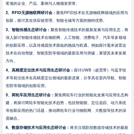
奖项的企业、产品、案例与人物颁发荣誉。
2、RFID无源物联网研讨会：
聚焦RFID技术在无源物联网领域的应用与
创新，探讨其在供应链管理、智能仓储等方面的独特优势。
3、智能传感生态研讨会：
聚焦智能传感技术的最新发展与应用生态，将
深入探讨智能传感技术在物联网、人工智能、消费电子、汽车等多领域
的创新应用，以及传感器技术面临的挑战与机遇。例如探讨毫米波雷达
技术在自动驾驶、智能安防等领域的最新应用与突破，展望其未来发展
方向。
4、高精度定位技术与应用生态研讨会：
探讨UWB（超宽带）与蓝牙技
术等前沿技术在高精度定位领域的最新进展，分享其在室内导航、智能
安防等领域的创新应用。
5、两轮车应用生态研讨会：
聚焦两轮车行业的智能化发展与应用生态构
建，将探讨两轮车智能化技术趋势，包括智能锁、定位追踪、动力系统
等创新应用的热门话题，推动两轮车行业与物联网、大数据等技术的深
度融合。
6、数据存储技术与应用生态研讨会：
将关注现阶段数据存储技术的最新