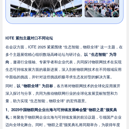
IOTE
紧扣主题对口不同论坛
在会议方面，IOTE 2025 紧紧围绕 “生态智能，物联全球” 这一主题，在
多个主题展馆精心组织数场高峰论坛与研讨会。
以 “生态智能” 为导
向
，邀请行业领袖、专家学者和企业代表，共同探讨物联网技术在实现
生态可持续发展方面的最新进展，深入剖析物联网技术在不同领域应用
中面临的挑战，并针对这些挑战积极寻求生态友好型的解决方案。
同时，
以 “物联全球” 为目标
，各方将对物联网技术的全球化应用展开
深入探讨与分享，共同为推动物联网行业的全球化发展贡献智慧和力
量，助力实现 “生态智能，物联全球” 的宏伟愿景。
1、2025中国物联网企业出海与可持续发展峰会暨“物联之星”颁奖典
礼：
将聚焦于物联网企业出海与可持续发展的前沿议题，引领国产企业
迈向全球化舞台。同时，“物联之星”颁奖典礼将同期举办，为获得年度