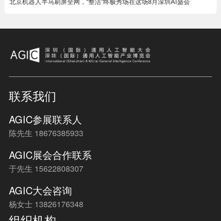
北京机器人半马刷屏全网，“整活”终极秀场在这场8月深圳AI盛会
联系我们
AGIC参展联系人
陈先生 18676385933
AGIC展会合作联系
于先生 15622808307
AGIC大会咨询
杨女士 13826176348
组织机构