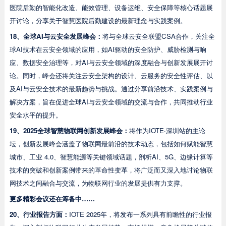
医院后勤的智能化改造、能效管理、设备运维、安全保障等核心话题展
开讨论，分享关于智慧医院后勤建设的最新理念与实践案例。
18、全球AI与云安全发展峰会：
将与全球云安全联盟CSA合作，关注全
球AI技术在云安全领域的应用，如AI驱动的安全防护、威胁检测与响
应、数据安全治理等，对AI与云安全领域的深度融合与创新发展展开讨
论。同时，峰会还将关注云安全架构的设计、云服务的安全性评估、以
及AI与云安全技术的最新趋势与挑战。通过分享前沿技术、实践案例与
解决方案，旨在促进全球AI与云安全领域的交流与合作，共同推动行业
安全水平的提升。
19、2025全球智慧物联网创新发展峰会：
将作为IOTE·深圳站的主论
坛，创新发展峰会涵盖了物联网最前沿的技术动态，包括如何赋能智慧
城市、工业 4.0、智慧能源等关键领域话题，剖析AI、5G、边缘计算等
技术的突破和创新案例带来的革命性变革，将广泛而又深入地讨论物联
网技术之间融合与交流，为物联网行业的发展提供有力支撑。
更多精彩会议还在筹备中……
20、行业报告方面：
IOTE 2025年，将发布一系列具有前瞻性的行业报