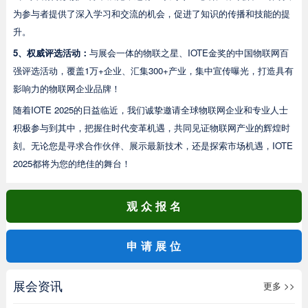
为参与者提供了深入学习和交流的机会，促进了知识的传播和技能的提
升。
5、权威评选活动：
与展会一体的物联之星、IOTE金奖的中国物联网百
强评选活动，覆盖1万+企业、汇集300+产业，集中宣传曝光，打造具有
影响力的物联网企业品牌！
随着IOTE 2025的日益临近，我们诚挚邀请全球物联网企业和专业人士
积极参与到其中，把握住时代变革机遇，共同见证物联网产业的辉煌时
刻。无论您是寻求合作伙伴、展示最新技术，还是探索市场机遇，IOTE
2025都将为您的绝佳的舞台！
观众报名
申请展位
展会资讯
更多 >>