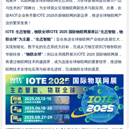
地展开，试图构建全球的物联网生态系统，为全球参展商提供展示产品
与技术的广阔舞台，为全球观众呈现物联网新技术与新应用。此番，欢
迎AIOT企业将齐聚IOTE 2025共探物联网的新边界，推进全球物联网产
业的繁荣发展！
IOTE
生态智能，物联全球
IOTE 2025 国际物联网展将以“生态智能，物
联全球”为主题，
“生态智能” :
旨在推进全球物联网产业链的发展壮大，
实现智能化、数字化的生态系统为目标，完成从万物互联到万物智联的
华丽转身；
“物联全球”：
则以全局视野展示IOTE 2025 国际物联网展，
将通过物联网技术跨越国界，成为连接全球物联网的重要纽带，推进物
联网技术全球化应用与标准化进程，完成物联全球的愿景。