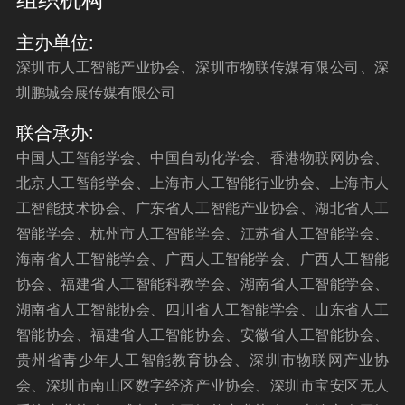
主办单位:
深圳市人工智能产业协会、深圳市物联传媒有限公司、深
圳鹏城会展传媒有限公司
联合承办:
中国人工智能学会、中国自动化学会、香港物联网协会、
北京人工智能学会、上海市人工智能行业协会、上海市人
工智能技术协会、广东省人工智能产业协会、湖北省人工
智能学会、杭州市人工智能学会、江苏省人工智能学会、
海南省人工智能学会、广西人工智能学会、广西人工智能
协会、福建省人工智能科教学会、湖南省人工智能学会、
湖南省人工智能协会、四川省人工智能学会、山东省人工
智能协会、福建省人工智能协会、安徽省人工智能协会、
贵州省青少年人工智能教育协会、深圳市物联网产业协
会、深圳市南山区数字经济产业协会、深圳市宝安区无人