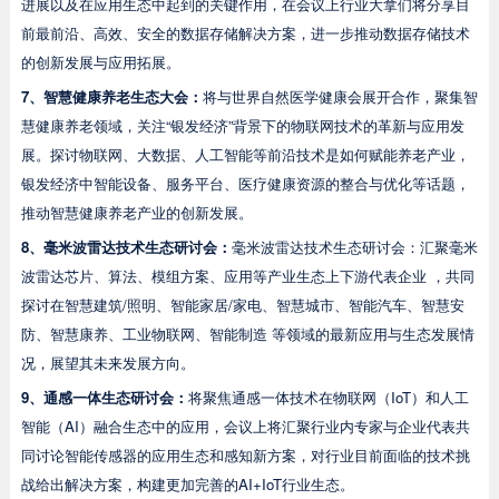
进展以及在应用生态中起到的关键作用，在会议上行业大拿们将分享目
前最前沿、高效、安全的数据存储解决方案，进一步推动数据存储技术
的创新发展与应用拓展。
7、智慧健康养老生态大会：
将与世界自然医学健康会展开合作，聚集智
慧健康养老领域，关注“银发经济”背景下的物联网技术的革新与应用发
展。探讨物联网、大数据、人工智能等前沿技术是如何赋能养老产业，
银发经济中智能设备、服务平台、医疗健康资源的整合与优化等话题，
推动智慧健康养老产业的创新发展。
8、毫米波雷达技术生态研讨会：
毫米波雷达技术生态研讨会：汇聚毫米
波雷达芯片、算法、模组方案、应用等产业生态上下游代表企业 ，共同
探讨在智慧建筑/照明、智能家居/家电、智慧城市、智能汽车、智慧安
防、智慧康养、工业物联网、智能制造 等领域的最新应用与生态发展情
况，展望其未来发展方向。
9、通感一体生态研讨会：
将聚焦通感一体技术在物联网（IoT）和人工
智能（AI）融合生态中的应用，会议上将汇聚行业内专家与企业代表共
同讨论智能传感器的应用生态和感知新方案，对行业目前面临的技术挑
战给出解决方案，构建更加完善的AI+IoT行业生态。