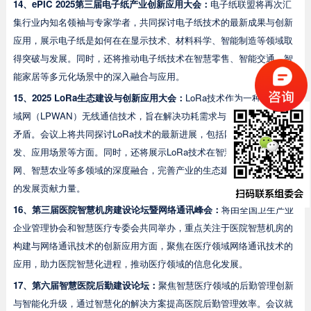
14、ePIC 2025第三届电子纸产业创新应用大会：
电子纸联盟将再次汇
集行业内知名领袖与专家学者，共同探讨电子纸技术的最新成果与创新
应用，展示电子纸是如何在在显示技术、材料科学、智能制造等领域取
得突破与发展。同时，还将推动电子纸技术在智慧零售、智能交通、智
能家居等多元化场景中的深入融合与应用。
15、2025 LoRa生态建设与创新应用大会：
LoRa技术作为一种低功耗广
域网（LPWAN）无线通信技术，旨在解决功耗需求与传输距离之间的
矛盾。会议上将共同探讨LoRa技术的最新进展，包括网络部署、芯片研
发、应用场景等方面。同时，还将展示LoRa技术在智慧城市、工业物联
网、智慧农业等多领域的深度融合，完善产业的生态建设，物联网产业
的发展贡献力量。
16、第三届医院智慧机房建设论坛暨网络通讯峰会：
将由全国卫生产业
企业管理协会和智慧医疗专委会共同举办，重点关注于医院智慧机房的
构建与网络通讯技术的创新应用方面，聚焦在医疗领域网络通讯技术的
应用，助力医院智慧化进程，推动医疗领域的信息化发展。
17、第六届智慧医院后勤建设论坛：
聚焦智慧医疗领域的后勤管理创新
与智能化升级，通过智慧化的解决方案提高医院后勤管理效率。会议就