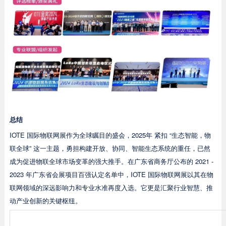
总结
IOTE 国际物联网展作为全球瞩目的盛会，2025年 紧扣 “生态智能，物
联全球” 这一主题，勇担构建开放、协同、智能生态系统的重任，已然
成为促进物联全球市场变革的强大推手。在广东省商务厅公布的 2021 -
2023 年广东省会展项目百强认定名单中，IOTE 国际物联网展以其在物
联网领域的深远影响力和专业水准再度入选。它更是汇聚行业智慧、推
动产业创新的关键枢纽。