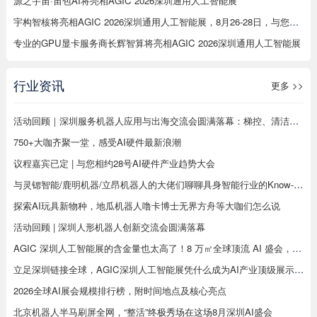
源之宇宙·宙包AI将亮相AGIC 2026深圳通用人工智能展
宇构智核将亮相AGIC 2026深圳通用人工智能展，8月26-28日，与您相约12C93展位，解锁意念交互新玩法
专业的GPU显卡服务商长辉智算将亮相AGIC 2026深圳通用人工智能展
行业资讯
更多 >>
活动回顾｜深圳服务机器人应用与出海交流会圆满落幕：梯控、清洁、配送、烹饪、工业机器人同台分享，合规、渠道、场景干货全覆盖
750+大咖齐聚一堂，感受AI硬件最新浪潮
议程嘉宾已定 | 与您相约28号AI硬件产业趋势大会
与灵锶智能/鹿明机器/立昂机器人的大佬们聊聊具身智能行业的Know-how
探索AI玩具新物种，地瓜机器人噜卡博士无界方舟等大咖们怎么说
活动回顾 | 深圳人形机器人创新交流会圆满落幕
AGIC 深圳人工智能展的含金量也太高了！8 万㎡全球顶流 AI 盛会，8 月深圳见真章
立足深圳链接全球，AGIC深圳人工智能展凭什么成为AI产业顶级展示平台
2026全球AI展会规模排行榜，附时间地点及核心亮点
北京机器人半马刷屏全网，“整活”终极秀场在这场8月深圳AI盛会