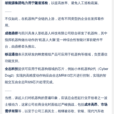
坡能源集团电力用于隧道巡检
，以提高效率、避免人工巡检疏漏。
……
不仅如此，在机器狗产业链的上游，还有不同类型的企业在发挥着作
用。
成都鼎桥
与四川具身人形机器人科技有限公司联合研发了机器狗，其中
指挥机器狗做出动作的“机器人大脑”是一种综合性智能计算软硬件平
台，由鼎桥牵头推出。
移远通信
表示其研发的蜂窝模组产品可应用于机器狗等领域，负责通信
功能支持。
全志科技
提供可应用于机器狗领域的芯片，例如小米机器狗2代（Cyber
Dog2）实现的高精度动作响应由全志MR813芯片进行控制，实现的智
能交互由全志R329芯片处理完成。
……
当然，谈起人们对机器狗的普遍印象，应该总会想起行业开创者之一波
士顿动力，这家公司在商业化时面临过严峻挑战，包括
成本高昂、市场
需求有限
等，以至于公司三易其主，相继被谷歌、软银、现代汽车收