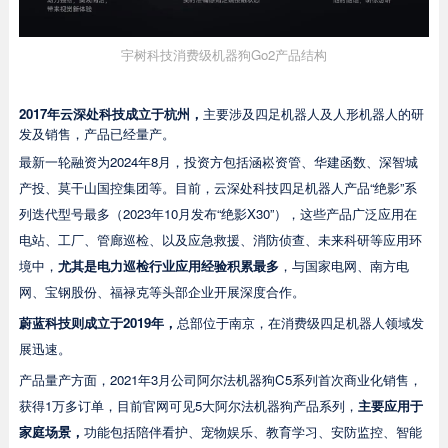
宇树科技消费级机器狗Go2产品结构
2017年云深处科技成立于杭州，
主要涉及四足机器人及人形机器人的研
发及销售，产品已经量产。
最新一轮融资为2024年8月，投资方包括涵崧资管、华建函数、深智城
产投、莫干山国控集团等。目前，云深处科技四足机器人产品“绝影”系
列迭代型号最多（2023年10月发布“绝影X30”），这些产品广泛应用在
电站、工厂、管廊巡检、以及应急救援、消防侦查、未来科研等应用环
境中，
尤其是电力巡检行业应用经验积累最多
，与国家电网、南方电
网、宝钢股份、福禄克等头部企业开展深度合作。
蔚蓝科技则成立于2019年，
总部位于南京，在消费级四足机器人领域发
展迅速。
产品量产方面，2021年3月公司阿尔法机器狗C5系列首次商业化销售，
获得1万多订单，目前官网可见5大阿尔法机器狗产品系列，
主要应用于
家庭场景，
功能包括陪伴看护、宠物娱乐、教育学习、安防监控、智能