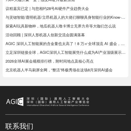
议程嘉宾已定 | 与您相约28号AI硬件产业趋势大会
与灵锶智能/鹿明机器/立昂机器人的大佬们聊聊具身智能行业的Know-how
探索AI玩具新物种，地瓜机器人噜卡博士无界方舟等大咖们怎么说
活动回顾 | 深圳人形机器人创新交流会圆满落幕
AGIC 深圳人工智能展的含金量也太高了！8 万㎡全球顶流 AI 盛会，8 月深圳见真章
立足深圳链接全球，AGIC深圳人工智能展凭什么成为AI产业顶级展示平台
2026全球AI展会规模排行榜，附时间地点及核心亮点
北京机器人半马刷屏全网，“整活”终极秀场在这场8月深圳AI盛会
联系我们