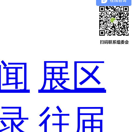
闻
展区
录
往届