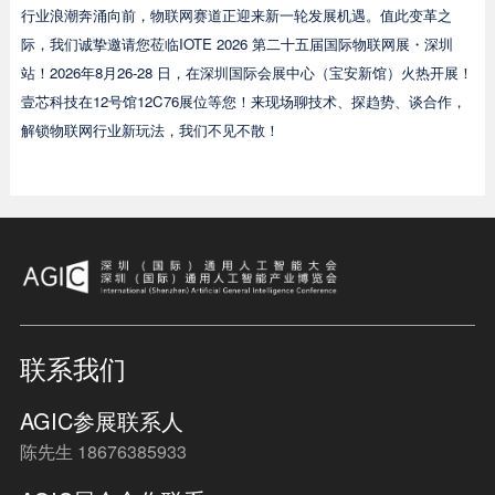
行业浪潮奔涌向前，物联网赛道正迎来新一轮发展机遇。值此变革之
际，我们诚挚邀请您莅临IOTE 2026 第二十五届国际物联网展・深圳
站！2026年8月26-28 日，在深圳国际会展中心（宝安新馆）火热开展！
壹芯科技在12号馆12C76展位等您！来现场聊技术、探趋势、谈合作，
解锁物联网行业新玩法，我们不见不散！
联系我们
AGIC参展联系人
陈先生 18676385933