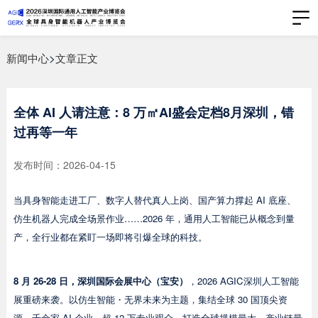
新闻中心
>
文章正文
全体 AI 人请注意：8 万㎡AI盛会定档8月深圳，错
过再等一年
发布时间：2026-04-15
当具身智能走进工厂、数字人替代真人上岗、国产算力撑起 AI 底座、
仿生机器人完成全场景作业……2026 年，通用人工智能已从概念到量
产，全行业都在紧盯一场即将引爆全球的科技。
8 月 26-28 日，深圳国际会展中心（宝安）
，2026 AGIC深圳人工智能
展重磅来袭。以仿生智能・无界未来为主题，集结全球 30 国顶尖资
源、千余家 AI 企业、超 12 万专业观众，打造全球规模最大、产业链最