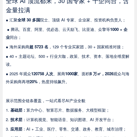
全球 AI 顶流都来，30 国专家 + 千企同台，含
金量拉满
● 汇聚
全球 30 多国
院士、顶级 AI 专家、企业家、投资机构负责人；
● 腾讯、百度、阿里、优必选、云天励飞、比亚迪、众擎等
1000 + 企
业
同台；
● 海外采购商
超 5723 名
，129 个专业买家团，30 + 国家精准对接；
● 40 + 主题论坛、500 + 行业大咖，政策、技术、资本、落地全维度解
读。
● 2025 年观众
120758 人次
、展商
100
0
家
、面积
8 万㎡
，2026
观众与海
外采购商再增
20%
，热度持续飙升。
展示范围全链条覆盖，一站式看尽AI产业全貌
1.
基础层
：
算力中心、智算芯片、数据服务、大模型框架；
2.
技术层
：计算机视觉、智能语音、知识图谱、AI 开发平台；
3.
应用层
：AI + 工业、医疗、零售、交通、政务、教育、城市治理；