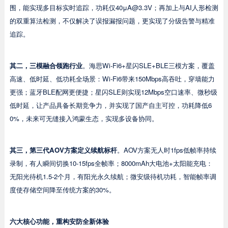
围，能实现多目标实时追踪，功耗仅40μA@3.3V；再加上与AI人形检测
的双重算法检测，不仅解决了误报漏报问题，更实现了分级告警与精准
追踪。
其二，三模融合领跑行业
。海思Wi-Fi6+星闪SLE+BLE三模方案，覆盖
高速、低时延、低功耗全场景：Wi-Fi6带来150Mbps高吞吐，穿墙能力
更强；蓝牙BLE配网更便捷；星闪SLE则实现12Mbps空口速率、微秒级
低时延，让产品具备长期竞争力，并实现了国产自主可控，功耗降低6
0%，未来可无缝接入鸿蒙生态，实现多设备协同。
其三，第三代
AOV
方案定义续航标杆
。AOV方案无人时1fps低帧率持续
录制，有人瞬间切换10-15fps全帧率；8000mAh大电池+太阳能充电：
无阳光待机1.5-2个月，有阳光永久续航；微安级待机功耗，智能帧率调
度使存储空间降至传统方案的30%。
六大核心功能，重构安防全新体验