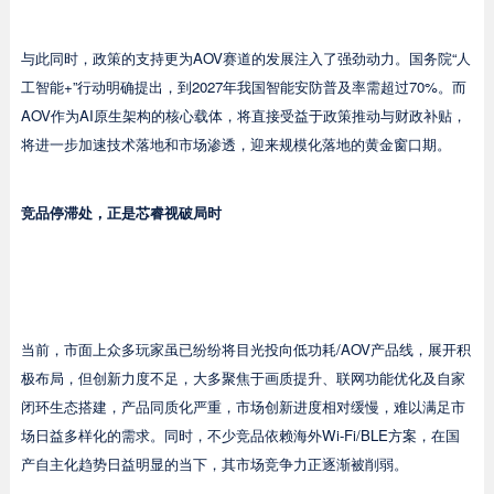
与此同时，政策的支持更为AOV赛道的发展注入了强劲动力。国务院“人
工智能+”行动明确提出，到2027年我国智能安防普及率需超过70%。而
AOV作为AI原生架构的核心载体，将直接受益于政策推动与财政补贴，
将进一步加速技术落地和市场渗透，迎来规模化落地的黄金窗口期。
竞品停滞处，正是芯睿视破局时
当前，市面上众多玩家虽已纷纷将目光投向低功耗/AOV产品线，展开积
极布局，但创新力度不足，大多聚焦于画质提升、联网功能优化及自家
闭环生态搭建，产品同质化严重，市场创新进度相对缓慢，难以满足市
场日益多样化的需求。同时，不少竞品依赖海外Wi-Fi/BLE方案，在国
产自主化趋势日益明显的当下，其市场竞争力正逐渐被削弱。