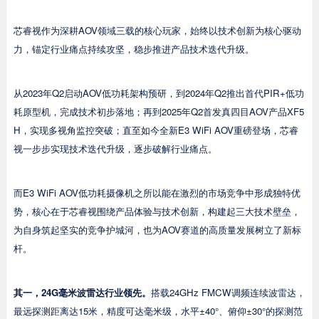
芯睿视作为深耕AOV领域三载的核心玩家，始终以技术创新为核心驱动
力，锚定行业痛点持续攻坚，稳步推进产品技术迭代升级。
从2023年Q2启动AOV低功耗架构预研，到2024年Q2推出首代PIR+低功
耗原型机，完成技术初步落地；再到2025年Q2首发真四目AOV产品XF5
H，实现多视角监控突破；直至如今全新E3 WiFi AOV重磅登场，芯睿
视一步步实现技术迭代升级，逐步破解行业痛点。
而E3 WiFi AOV低功耗摄像机之所以能在激烈的市场竞争中形成独特优
势，核心在于芯睿视围绕产品体验与技术创新，构建起三大技术壁垒，
为自身筑起坚实的竞争护城河，也为AOV赛道的高质量发展树立了新标
杆。
其一，
24G
毫米波雷达行业领先。
搭载24GHz FMCW调频连续波雷达，
最远探测距离达15米，精度可达毫米级，水平±40°、俯仰±30°的探测范