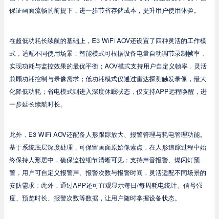
保证画面流畅的前提下，进一步节省存储成本，提升用户使用体验。
在超低功耗长续航的基础上，E3 WiFi AOV还设置了四种灵活的工作模
式，适配不同使用场景：智能模式可根据设备电量自动调节录制帧率，
实现功耗与监控效果的最优平衡；AOV模式支持用户自定义帧率，灵活
兼顾功耗控制与录像需求；低功耗模式仅通过雷达探测触发录像，最大
化降低功耗；省电模式则进入深度休眠状态，仅支持APP远程唤醒，进
一步延长续航时长。
此外，E3 WiFi AOV还配备人形跟踪放大、报警管理与耗电管理功能。
基于系统底层深度处理，可保留画面原始像素点，在人形追踪过程中始
终保持人形居中，确保监控细节清晰可见；支持声音报警、爆闪灯预
警，用户可自定义报警声、报警次数与报警时间，灵活适配不同场景的
安防需求；此外，通过APP还可直观显示每日/每周耗电统计、信号强
度、预览时长、报警次数等数据，让用户随时掌握设备状态。