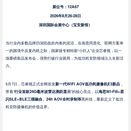
展位号：12A67
2026年8月26-28日
深圳国际会展中心（宝安新馆）
当行业内多数品牌仍深陷低价内卷的泥沼，在画质同质化、联网方案单
一的困境中反复内耗之际，国家级专精特新“小巨人”企业芯睿视，以一
场重磅新品发布会，强势打破行业困局，为低功耗安防领域注入全新活
力。
5月7日，芯睿视正式全网首发
新一代
WiFi AOV
低功耗摄像机
E3新品
，
带着“
行业首款
24G
毫米波雷达测距显示
”的核心亮点，以
海思
Wi-Fi6+
星
闪
SLE+BLE
三模融合、
24h AOV
全时录制等
黑科技，重新定义了低功
耗安防摄像机的价值边界。