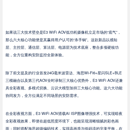
如果说三大技术壁垒是E3 WiFi AOV低功耗摄像机立足市场的“底气”，
那么六大核心功能便是其赢得用户认可的“杀手锏”。这款新品以感知
层、主控层、通信层、算法层、电源层为技术底座，整合多项硬核功
能，全方位重构安防监控全新体验。
除了前文提及的行业首发24G毫米波雷达、海思Wi-Fi6+星闪SLE+BLE
三模融合以及第三代AOV全时录制三大核心优势外，E3 WiFi AOV还兼
具全彩夜视、多模式切换、云识大模型加持三大核心功能。这六大功能
协同发力，全方位满足不同场景的安防需求。
在全彩夜视方面，E3 WiFi AOV搭载AI ISP图像增强技术，可实现暗夜
全彩夜视效果，即便在超低照度环境下，也能呈现清晰细腻的彩色画
面；同时搭配海思超级编码技术，实现高画质与低码流的完美平衡，在