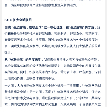
合，为全球的物联网产业持续健康发展注入新的活力。
IOTE 扩大全球版图
围绕 “生态智能，物联全球” 这一核心理念
，
在“
生态智能”的
方面
，我
们积极推动物联网技术在智慧城市、智能制造、智慧农业、智慧医疗、
智能家居等多个领域广泛应用。通过将物联网技术与各个领域深度融
合，实现资源的高效利用、环境的可持续发展以及人们生活品质的显著
提升。
从 “物联全球” 的角度来看
，我们聚焦粤港澳大湾区与长三角经济带，
充分发挥这些地区的经济优势和创新活力，为物联网产业的发展提供坚
实的基础。同时，积极拓展海内外市场，通过在上海、巴塞罗那、深圳
三地联动办展，连接全球物联网市场。
一方面，大力推动物联网技术在全球化进程中广泛应用，让物联网的创
新成果惠及全球；另一方面，高度关注物联网技术标准化进程，促进各
国之间的技术交流与合作。通过搭建国际交流平台，分享经验、共同探
索，共同助力物联网技术的全球化发展，为观众展现一个璀璨的未来世