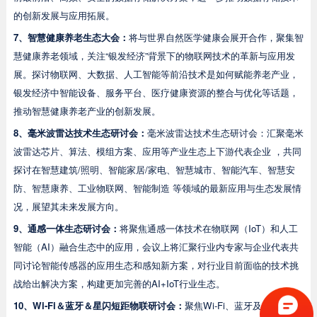
的创新发展与应用拓展。
7、智慧健康养老生态大会：
将与世界自然医学健康会展开合作，聚集智
慧健康养老领域，关注“银发经济”背景下的物联网技术的革新与应用发
展。探讨物联网、大数据、人工智能等前沿技术是如何赋能养老产业，
银发经济中智能设备、服务平台、医疗健康资源的整合与优化等话题，
推动智慧健康养老产业的创新发展。
8、毫米波雷达技术生态研讨会：
毫米波雷达技术生态研讨会：汇聚毫米
波雷达芯片、算法、模组方案、应用等产业生态上下游代表企业 ，共同
探讨在智慧建筑/照明、智能家居/家电、智慧城市、智能汽车、智慧安
防、智慧康养、工业物联网、智能制造 等领域的最新应用与生态发展情
况，展望其未来发展方向。
9、通感一体生态研讨会：
将聚焦通感一体技术在物联网（IoT）和人工
智能（AI）融合生态中的应用，会议上将汇聚行业内专家与企业代表共
同讨论智能传感器的应用生态和感知新方案，对行业目前面临的技术挑
战给出解决方案，构建更加完善的AI+IoT行业生态。
10、
Wi-Fi＆蓝牙＆星闪短距物联研讨会：
聚焦Wi-Fi、蓝牙及星闪等短