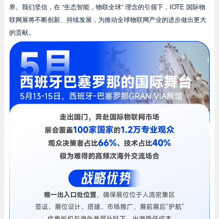
界。我们坚信，在 “生态智能，物联全球” 理念的引领下，IOTE 国际物
联网展将不断创新、持续发展，为推动全球物联网产业的进步做出更大
的贡献。