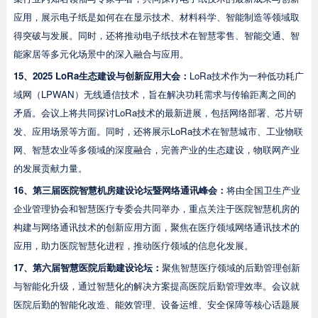
应用，展示电子纸是如何在在显示技术、材料科学、智能制造等领域取
得突破与发展。同时，还将推动电子纸技术在智慧零售、智能交通、智
能家居等多元化场景中的深入融合与应用。
15、2025 LoRa生态建设与创新应用大会：
LoRa技术作为一种低功耗广
域网（LPWAN）无线通信技术，旨在解决功耗需求与传输距离之间的
矛盾。会议上将共同探讨LoRa技术的最新进展，包括网络部署、芯片研
发、应用场景等方面。同时，还将展示LoRa技术在智慧城市、工业物联
网、智慧农业等多领域的深度融合，完善产业的生态建设，物联网产业
的发展贡献力量。
16、第三届医院智慧机房建设论坛暨网络通讯峰会：
将由全国卫生产业
企业管理协会和智慧医疗专委会共同举办，重点关注于医院智慧机房的
构建与网络通讯技术的创新应用方面，聚焦在医疗领域网络通讯技术的
应用，助力医院智慧化进程，推动医疗领域的信息化发展。
17、第六届智慧医院后勤建设论坛：
聚焦智慧医疗领域的后勤管理创新
与智能化升级，通过智慧化的解决方案提高医院后勤管理效率。会议就
医院后勤的智能化改造、能效管理、设备运维、安全保障等核心话题展