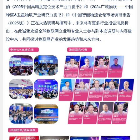
的《2025中国高精度定位技术产业白皮书》和《2024广域物联——中国
蜂窝&卫星物联产业研究白皮书》和《中国智能物流仓储市场调研报告
（2025版）》正在火热调研与撰写中，未来将有更多行业报告消息析
出，在此诚挚欢迎全球物联网企业和专业人士参与到本次调研与内容建
设中来，共同探讨物联网产业的发展趋势和未来方向。