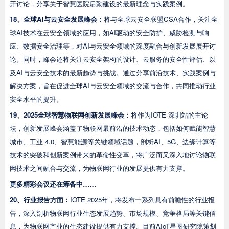
开讨论，分享关于智慧医院后勤建设的最新理念与实践案例。
18、全球AI与云安全发展峰会：
将与全球云安全联盟CSA合作，关注全
球AI技术在云安全领域的应用，如AI驱动的安全防护、威胁检测与响
应、数据安全治理等，对AI与云安全领域的深度融合与创新发展展开讨
论。同时，峰会还将关注云安全架构的设计、云服务的安全性评估、以
及AI与云安全技术的最新趋势与挑战。通过分享前沿技术、实践案例与
解决方案，旨在促进全球AI与云安全领域的交流与合作，共同推动行业
安全水平的提升。
19、2025全球智慧物联网创新发展峰会：
将作为IOTE·深圳站的主论
坛，创新发展峰会涵盖了物联网最前沿的技术动态，包括如何赋能智慧
城市、工业 4.0、智慧能源等关键领域话题，剖析AI、5G、边缘计算等
技术的突破和创新案例带来的革命性变革，将广泛而又深入地讨论物联
网技术之间融合与交流，为物联网行业的发展提供有力支撑。
更多精彩会议还在筹备中……
20、行业报告方面：
IOTE 2025年，将发布一系列具有前瞻性的行业报
告，深入剖析物联网行业生态发展趋势、市场规模、竞争格局等关键信
息，为物联网产业的生态建设提供有力支撑。目前AIoT星图研究院策划