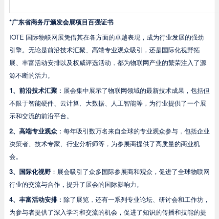
*广东省商务厅颁发会展项目百强证书
IOTE 国际物联网展凭借其在各方面的卓越表现，成为行业发展的强劲
引擎。无论是前沿技术汇聚、高端专业观众吸引，还是国际化视野拓
展、丰富活动安排以及权威评选活动，都为物联网产业的繁荣注入了源
源不断的活力。
1、前沿技术汇聚
：展会集中展示了物联网领域的最新技术成果，包括但
不限于智能硬件、云计算、大数据、人工智能等，为行业提供了一个展
示和交流的前沿平台。
2
、高端专业观众
：每年吸引数万名来自全球的专业观众参与，包括企业
决策者、技术专家、行业分析师等，为参展商提供了高质量的商业机
会。
3、国际化视野
：展会吸引了众多国际参展商和观众，促进了全球物联网
行业的交流与合作，提升了展会的国际影响力。
4、丰富活动安排
：除了展览，还有一系列专业论坛、研讨会和工作坊，
为参与者提供了深入学习和交流的机会，促进了知识的传播和技能的提