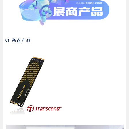
01
亮 点 产 品